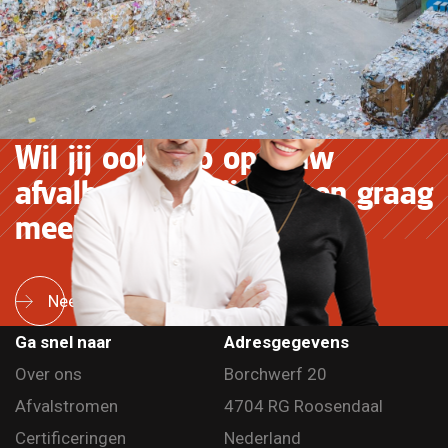
Wil jij ook grip op jouw
afvalbeheer? Wij denken graag
mee!
Neem contact op
Ga snel naar
Adresgegevens
Over ons
Borchwerf 20
Afvalstromen
4704 RG Roosendaal
Certificeringen
Nederland