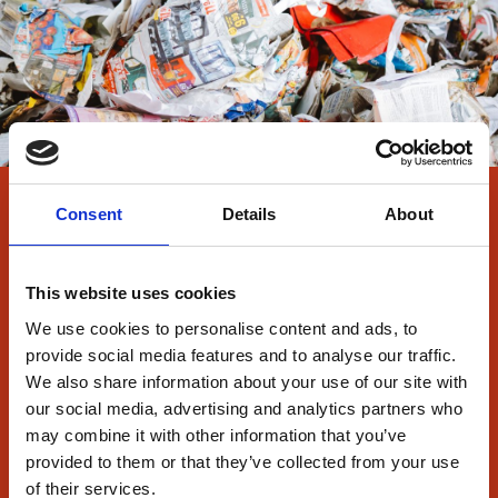
Consent
Details
About
Kwaliteit die wordt bevestigd
This website uses cookies
Hoogwaardige kwaliteit is waar we voor gaan.
We use cookies to personalise content and ads, to
Alleen zo kunnen we een positieve impact maken
provide social media features and to analyse our traffic.
We also share information about your use of our site with
op de circulaire economie. Daar kun je op
our social media, advertising and analytics partners who
vertrouwen. Waarom? Omdat we over de
may combine it with other information that you’ve
benodigde certificeringen beschikken.
provided to them or that they’ve collected from your use
of their services.