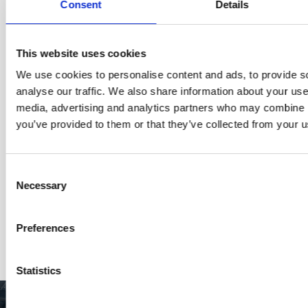
Consent
Details
This website uses cookies
We use cookies to personalise content and ads, to provide s
analyse our traffic. We also share information about your use 
media, advertising and analytics partners who may combine it
you’ve provided to them or that they’ve collected from your us
15 oktober 2025
Consent
Necessary
Selection
Marktontwikkelingen papier – Oktober
2025
Preferences
Meer verhalen
Statistics